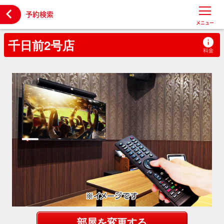

予約検索
メニュー
千日前2号店
部屋を変更する