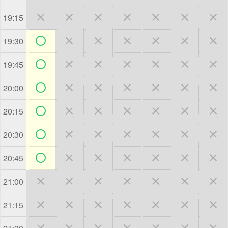







19:15







19:30







19:45







20:00







20:15







20:30







20:45







21:00







21:15






