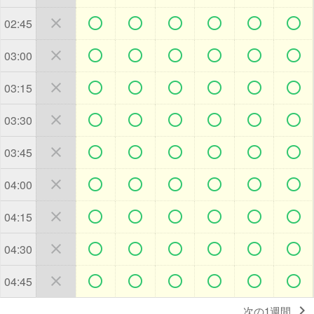







02:45







03:00







03:15







03:30







03:45







04:00







04:15







04:30







04:45

次の1週間