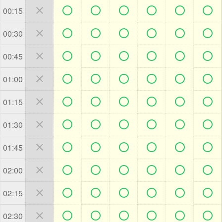







00:15







00:30







00:45







01:00







01:15







01:30







01:45







02:00







02:15







02:30