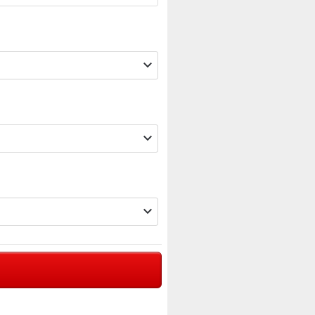


