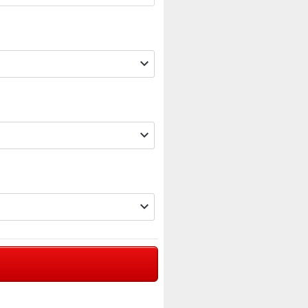


