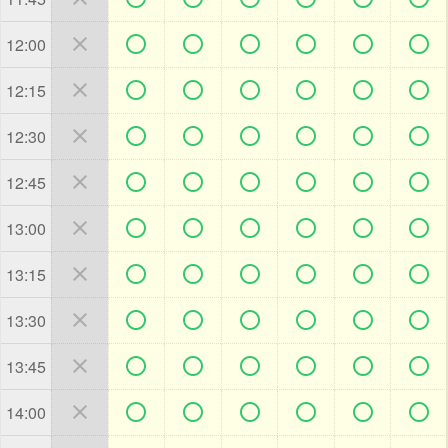







12:00







12:15







12:30







12:45







13:00







13:15







13:30







13:45







14:00