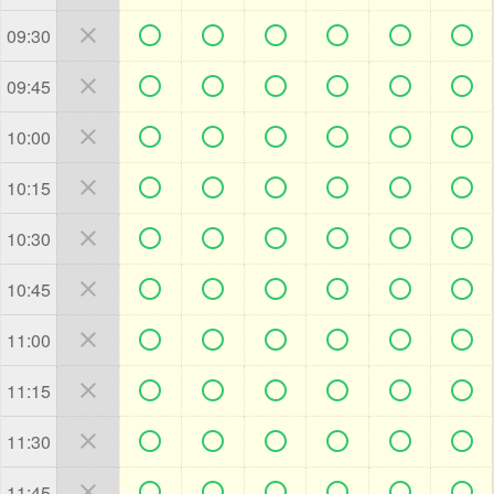







09:30







09:45







10:00







10:15







10:30







10:45







11:00







11:15







11:30







11:45