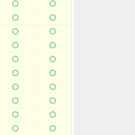



















