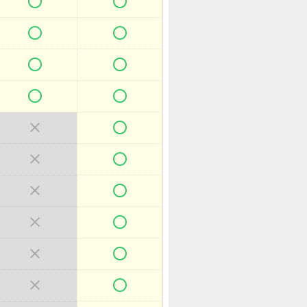



















