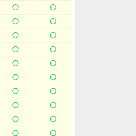



















