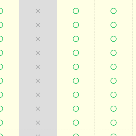



































