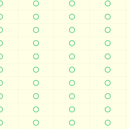







































