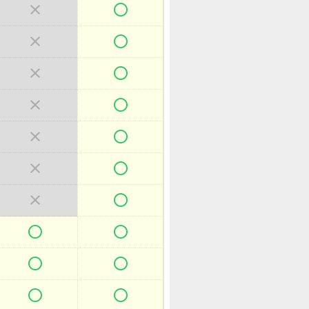



















