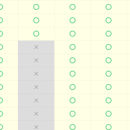







































