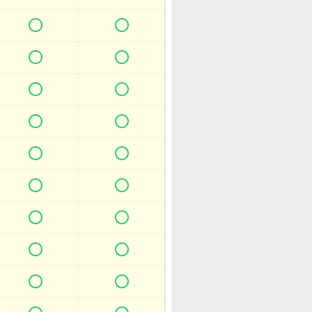

















