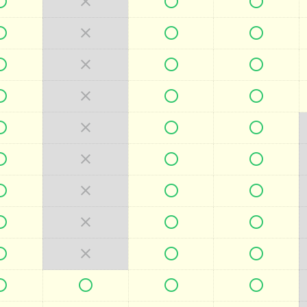







































