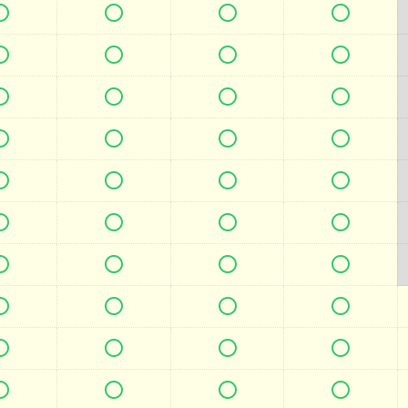







































