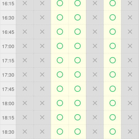







16:15







16:30







16:45







17:00







17:15







17:30







17:45







18:00







18:15







18:30