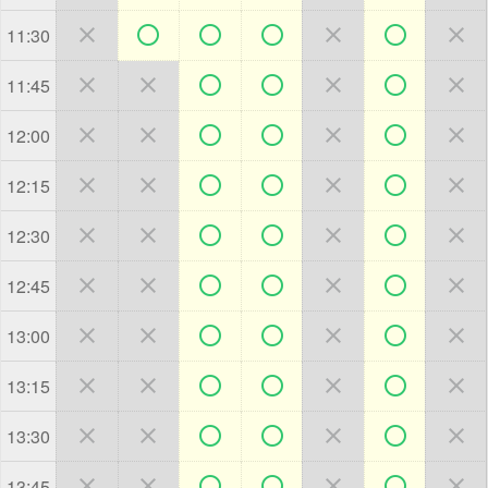







11:30







11:45







12:00







12:15







12:30







12:45







13:00







13:15







13:30







13:45