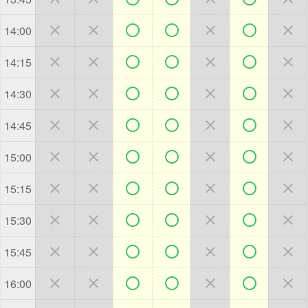







14:00







14:15







14:30







14:45







15:00







15:15







15:30







15:45







16:00