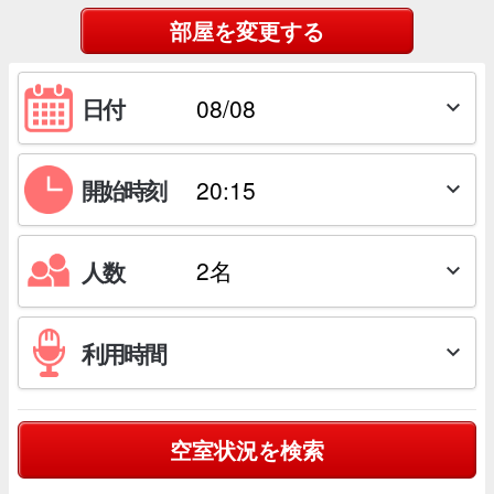
部屋を変更する
日付

開始時刻

人数

利用時間

空室状況を検索