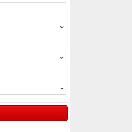


