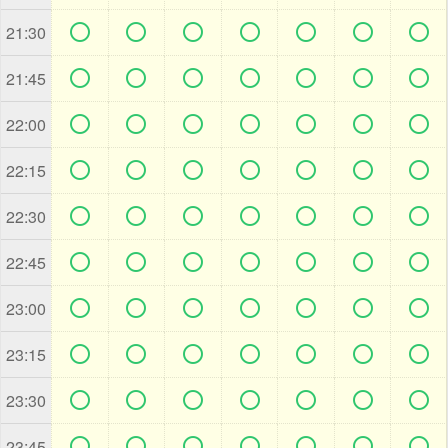







21:30







21:45







22:00







22:15







22:30







22:45







23:00







23:15







23:30







23:45