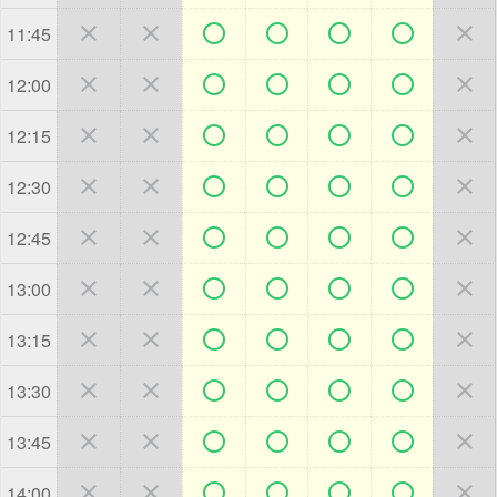







11:45







12:00







12:15







12:30







12:45







13:00







13:15







13:30







13:45







14:00