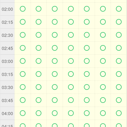







02:00







02:15







02:30







02:45







03:00







03:15







03:30







03:45







04:00







04:15