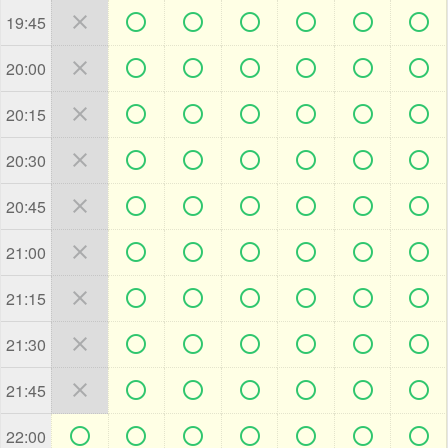







19:45







20:00







20:15







20:30







20:45







21:00







21:15







21:30







21:45







22:00