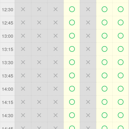







12:30







12:45







13:00







13:15







13:30







13:45







14:00







14:15







14:30







14:45