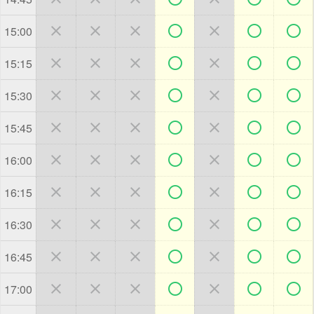







15:00







15:15







15:30







15:45







16:00







16:15







16:30







16:45







17:00