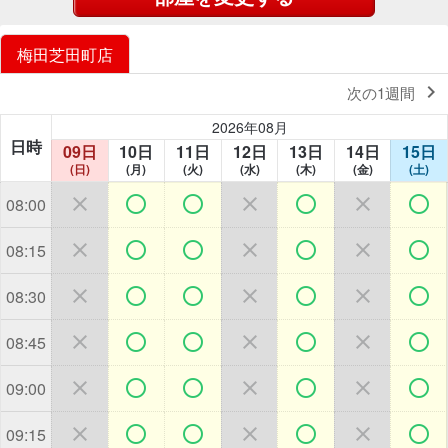
梅田芝田町店

次の1週間
2026年08月
日時
09日
10日
11日
12日
13日
14日
15日
(日)
(月)
(火)
(水)
(木)
(金)
(土)







08:00







08:15







08:30







08:45







09:00







09:15