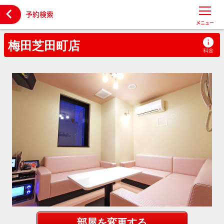

予約検索
メニュー
梅田芝田町店
部屋を変更する