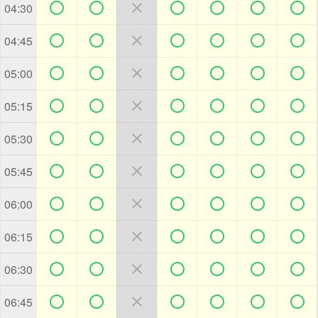







04:30







04:45







05:00







05:15







05:30







05:45







06:00







06:15







06:30







06:45