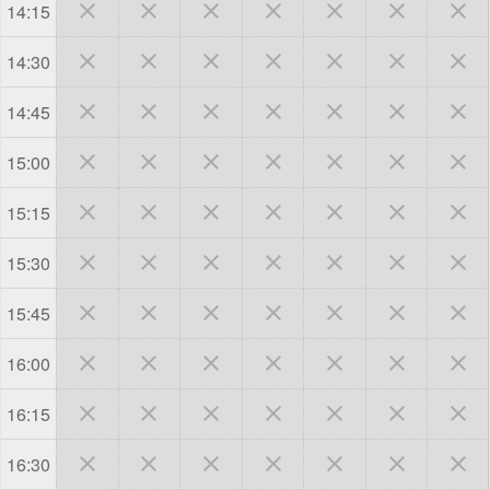







14:15







14:30







14:45







15:00







15:15







15:30







15:45







16:00







16:15







16:30