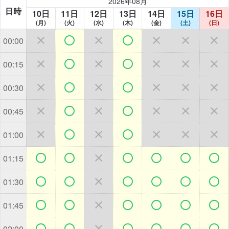
2026年08月
日時
10日
11日
12日
13日
14日
15日
16日
(月)
(火)
(水)
(木)
(金)
(土)
(日)







00:00







00:15







00:30







00:45







01:00







01:15







01:30







01:45







02:00