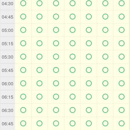







04:30







04:45







05:00







05:15







05:30







05:45







06:00







06:15







06:30







06:45