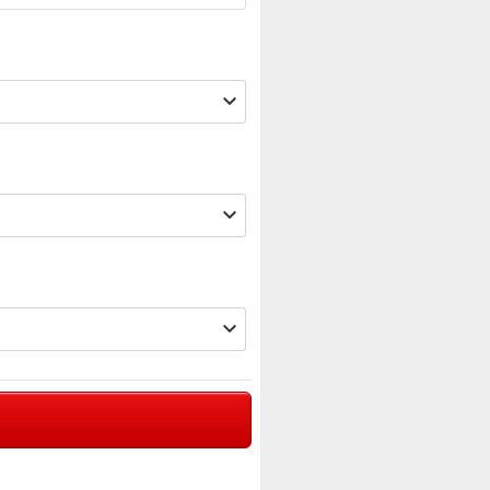


