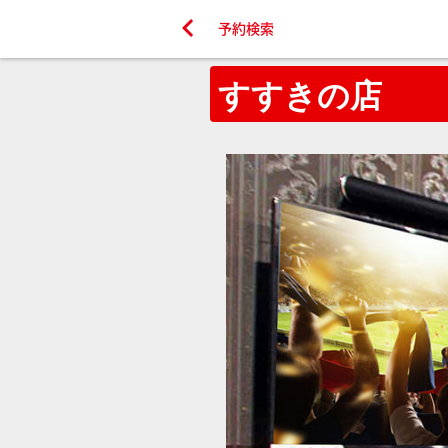

予約検索
すすきの店