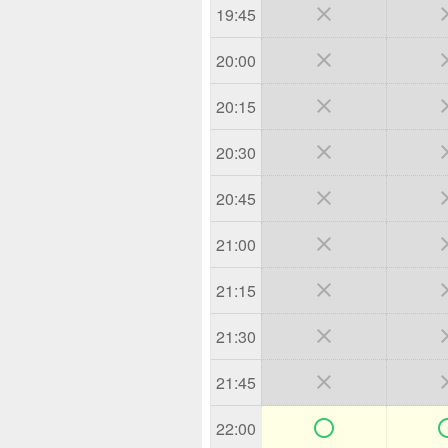

19:45

20:00

20:15

20:30

20:45

21:00

21:15

21:30

21:45

22:00