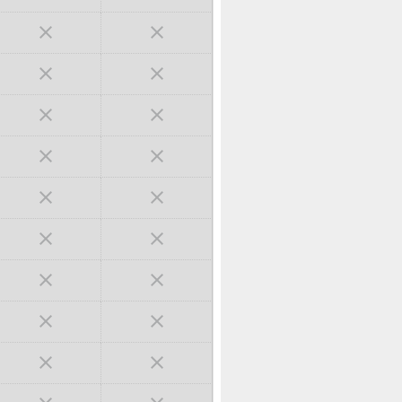

















