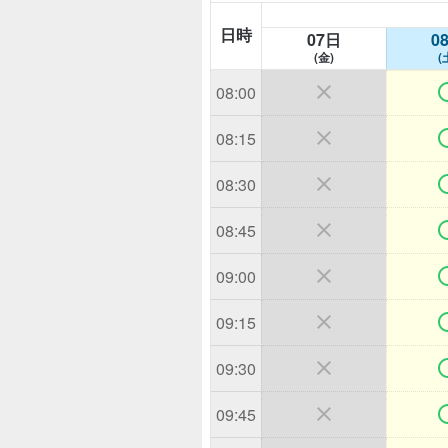
日時
07日
0
(金)
(

08:00

08:15

08:30

08:45

09:00

09:15

09:30

09:45