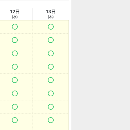
12日
13日
(水)
(木)















