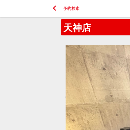

予約検索
天神店