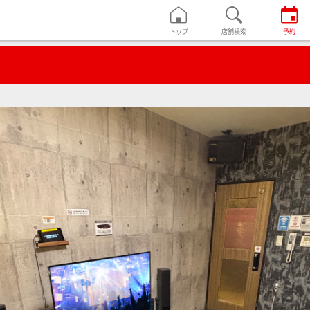
トップ
店舗検索
予約