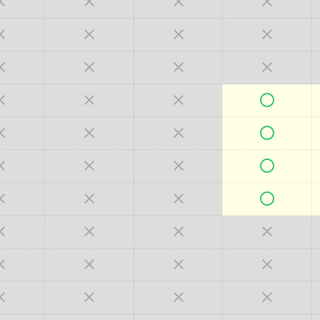







































