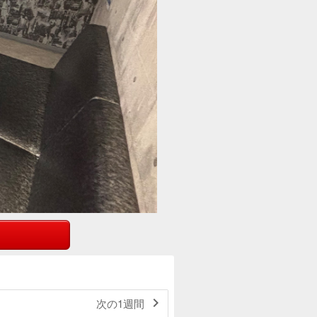

次の1週間