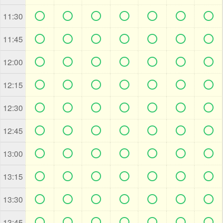







11:30







11:45







12:00







12:15







12:30







12:45







13:00







13:15







13:30







13:45