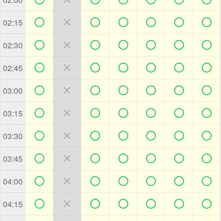







02:15







02:30







02:45







03:00







03:15







03:30







03:45







04:00







04:15