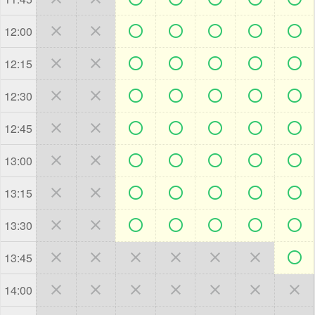







12:00







12:15







12:30







12:45







13:00







13:15







13:30







13:45







14:00