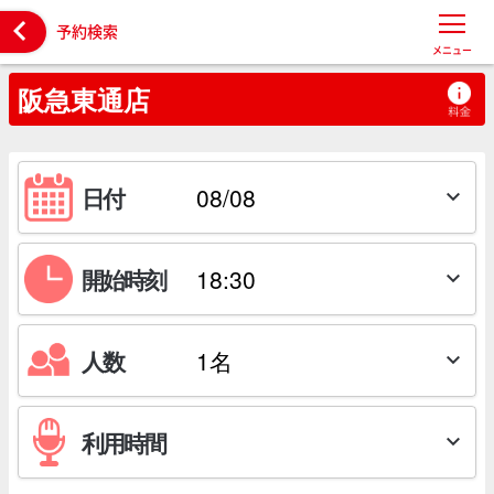

予約検索
メニュー
阪急東通店
日付

開始時刻

人数

利用時間
