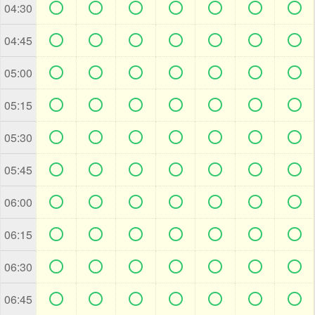







04:30







04:45







05:00







05:15







05:30







05:45







06:00







06:15







06:30







06:45