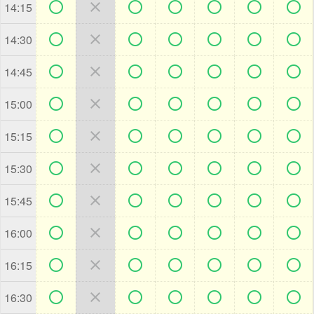







14:15







14:30







14:45







15:00







15:15







15:30







15:45







16:00







16:15







16:30