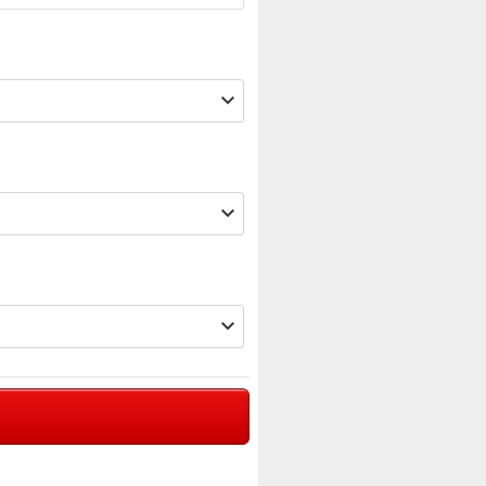


