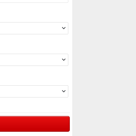


