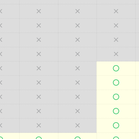



































