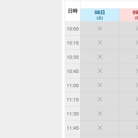
日時
08日
0
(土)
(

10:00

10:15

10:30

10:45

11:00

11:15

11:30

11:45