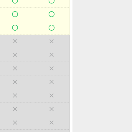



















