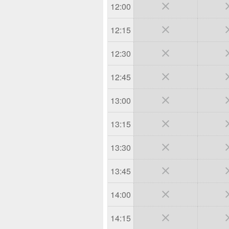

12:00

12:15

12:30

12:45

13:00

13:15

13:30

13:45

14:00

14:15