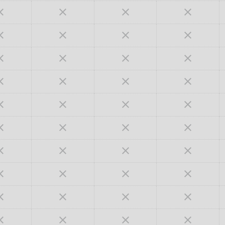







































