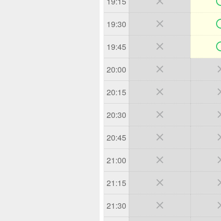

19:15

19:30

19:45

20:00

20:15

20:30

20:45

21:00

21:15

21:30