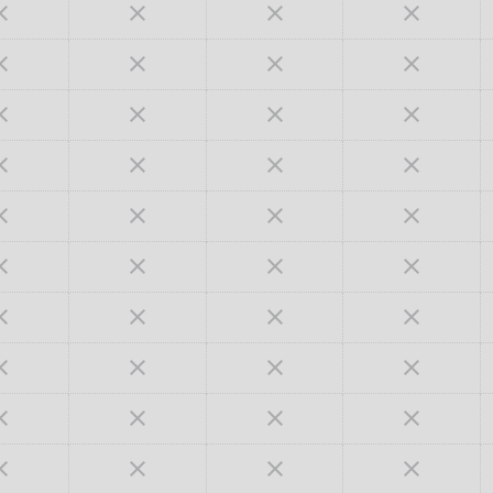







































