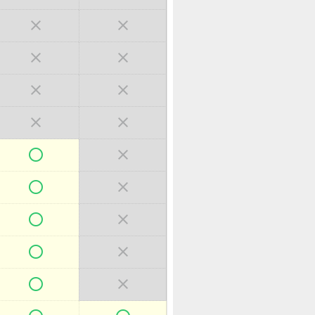

















