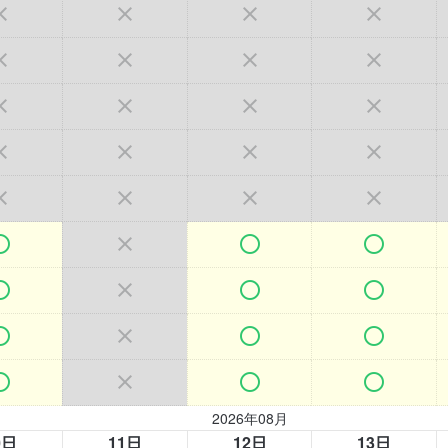




































2026年08月
0日
11日
12日
13日