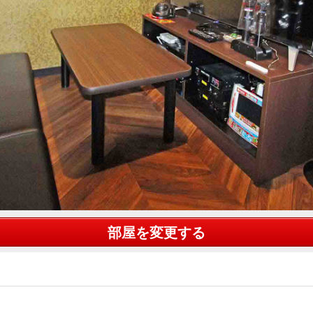
部屋を変更する