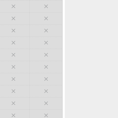



















