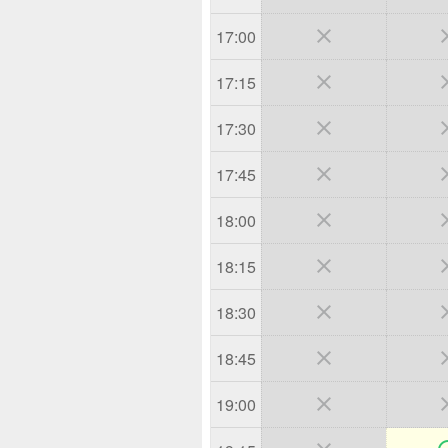

17:00

17:15

17:30

17:45

18:00

18:15

18:30

18:45

19:00