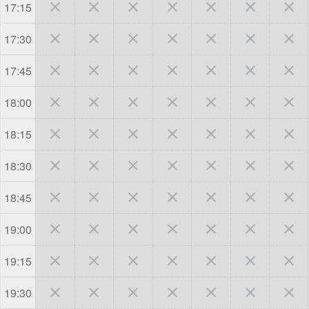







17:15







17:30







17:45







18:00







18:15







18:30







18:45







19:00







19:15







19:30