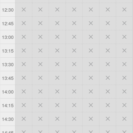







12:30







12:45







13:00







13:15







13:30







13:45







14:00







14:15







14:30







14:45