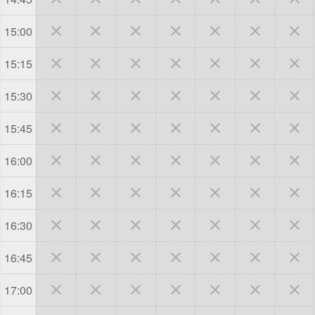







15:00







15:15







15:30







15:45







16:00







16:15







16:30







16:45







17:00