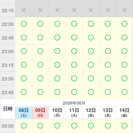







22:15







22:30







22:45







23:00







23:15







23:30







23:45
2026年08月
日時
08日
09日
10日
11日
12日
13日
14日
(土)
(日)
(月)
(火)
(水)
(木)
(金)







00:00