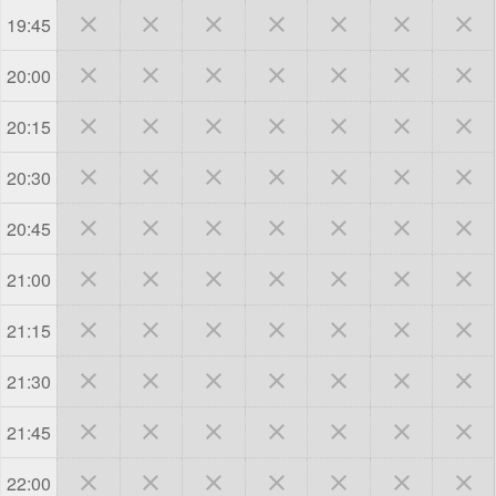







19:45







20:00







20:15







20:30







20:45







21:00







21:15







21:30







21:45







22:00