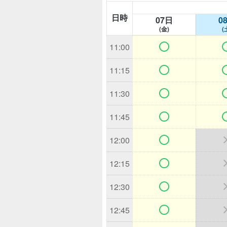
日時
07日
0
(金)
(

11:00

11:15

11:30

11:45

12:00

12:15

12:30

12:45