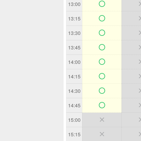

13:00

13:15

13:30

13:45

14:00

14:15

14:30

14:45

15:00

15:15