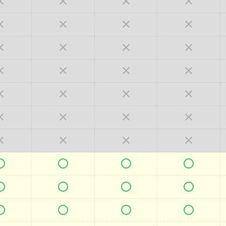







































