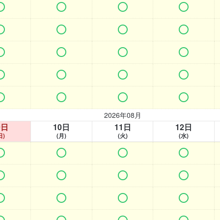




















2026年08月
9日
10日
11日
12日
日)
(月)
(火)
(水)











