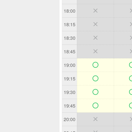

18:00

18:15

18:30

18:45

19:00

19:15

19:30

19:45

20:00