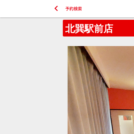

予約検索
北巽駅前店