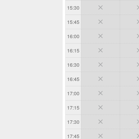

15:30

15:45

16:00

16:15

16:30

16:45

17:00

17:15

17:30

17:45