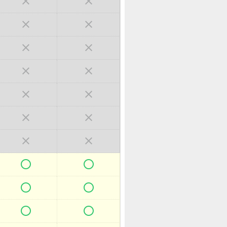



















