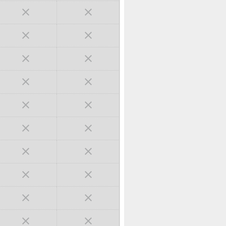



















