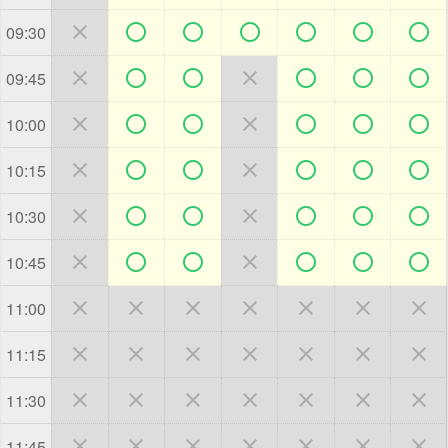







09:30







09:45







10:00







10:15







10:30







10:45







11:00







11:15







11:30







11:45