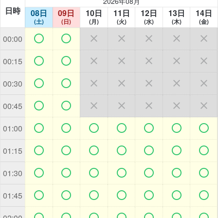
2026年08月
日時
08日
09日
10日
11日
12日
13日
14日
(土)
(日)
(月)
(火)
(水)
(木)
(金)







00:00







00:15







00:30







00:45







01:00







01:15







01:30







01:45







02:00