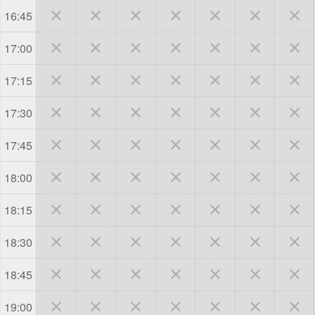







16:45







17:00







17:15







17:30







17:45







18:00







18:15







18:30







18:45







19:00