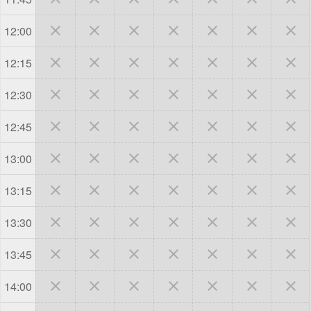







12:00







12:15







12:30







12:45







13:00







13:15







13:30







13:45







14:00