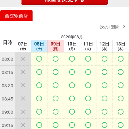
西院駅前店

次の1週間
2026年08月
日時
07日
08日
09日
10日
11日
12日
13日
(金)
(土)
(日)
(月)
(火)
(水)
(木)







08:00







08:15







08:30







08:45







09:00







09:15