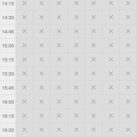







14:15







14:30







14:45







15:00







15:15







15:30







15:45







16:00







16:15







16:30