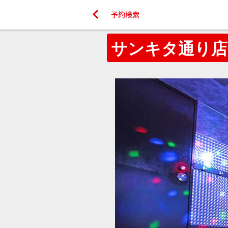

予約検索
サンキタ通り店