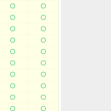



















