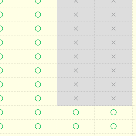







































