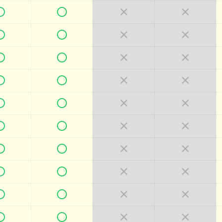







































