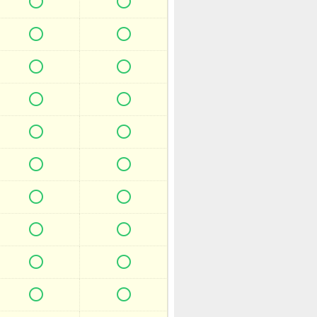



















