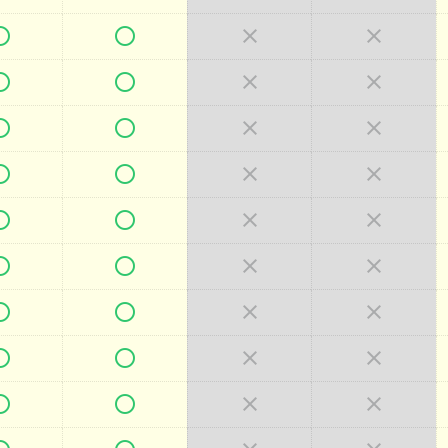



































