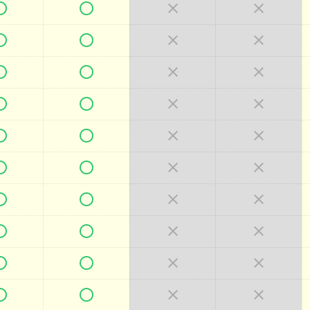







































