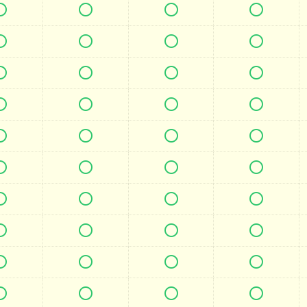







































