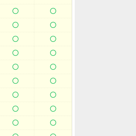

















