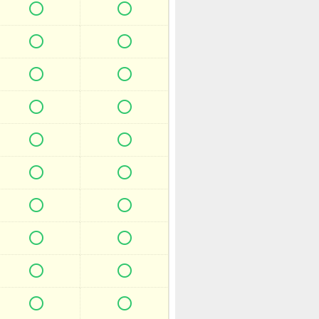



















