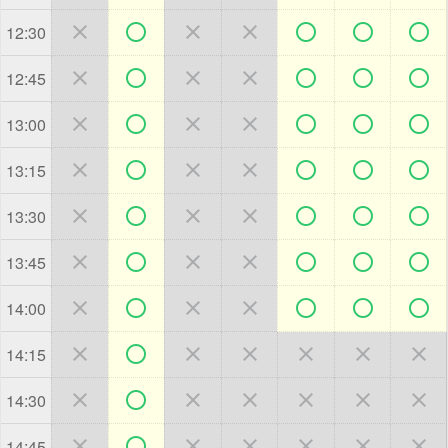







12:30







12:45







13:00







13:15







13:30







13:45







14:00







14:15







14:30







14:45