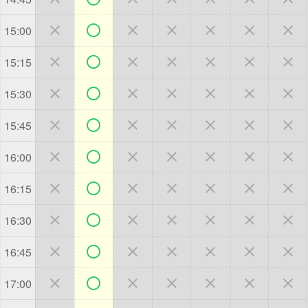







15:00







15:15







15:30







15:45







16:00







16:15







16:30







16:45







17:00