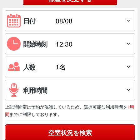
日付

開始時刻

人数

利用時間

上記時間帯は予約が混雑しているため、選択可能な利用時間を
1時
間
までに制限しております。
空室状況を検索