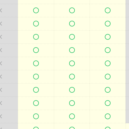



































