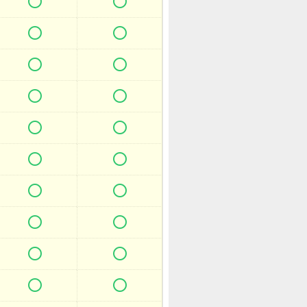



















