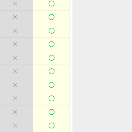



















