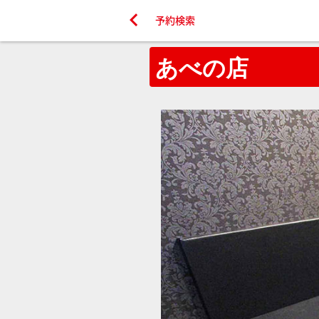

予約検索
あべの店