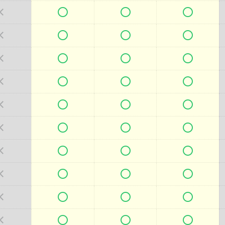







































