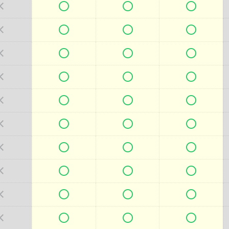







































