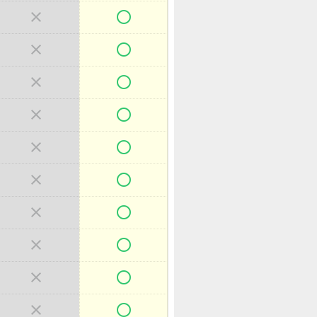



















