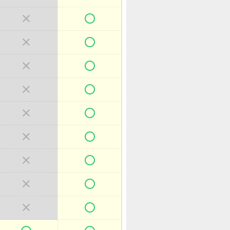

















