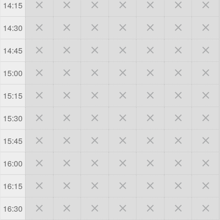







14:15







14:30







14:45







15:00







15:15







15:30







15:45







16:00







16:15







16:30