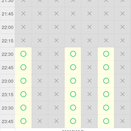
21:30







21:45







22:00







22:15







22:30







22:45







23:00







23:15







23:30







23:45