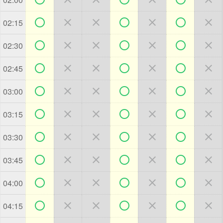







02:15







02:30







02:45







03:00







03:15







03:30







03:45







04:00







04:15