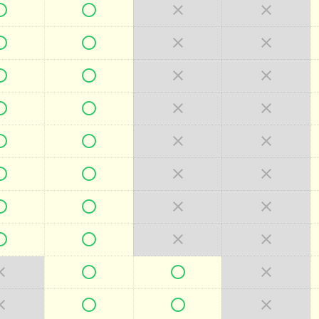







































