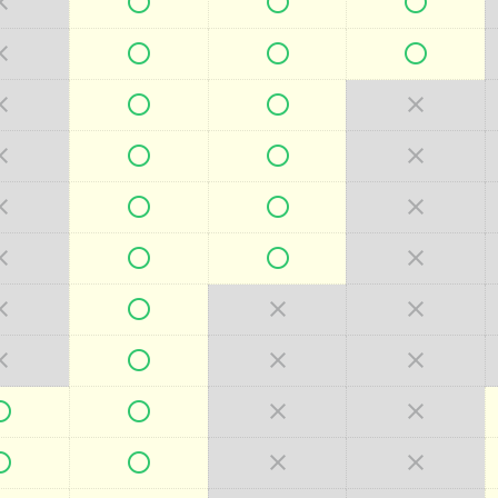







































