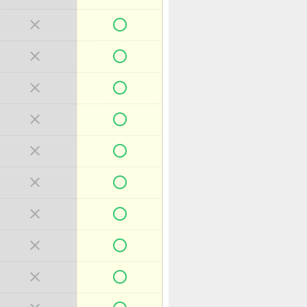

















