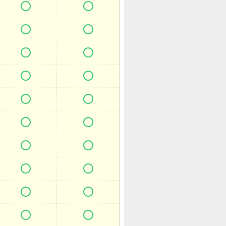



















