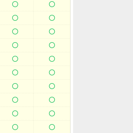



















