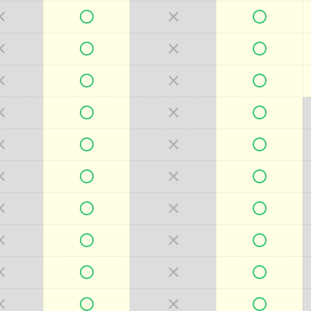







































