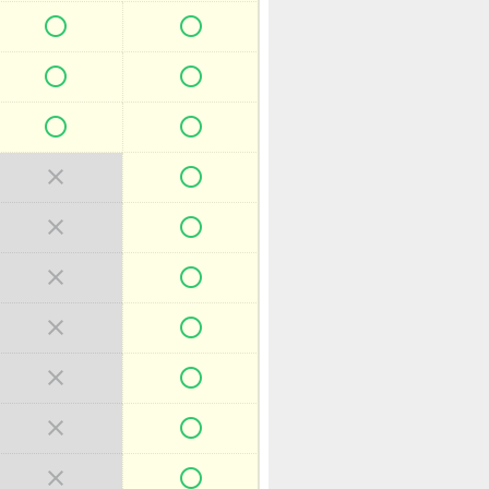



















