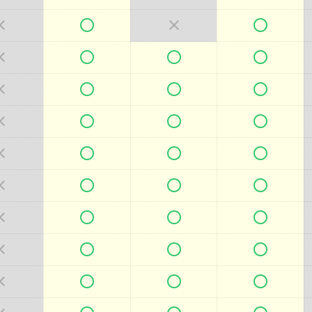



































