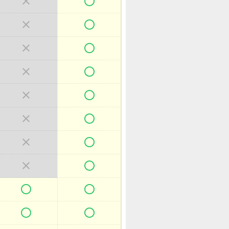



















