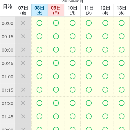
2026年08月
日時
07日
08日
09日
10日
11日
12日
13日
(金)
(土)
(日)
(月)
(火)
(水)
(木)







00:00







00:15







00:30







00:45







01:00







01:15







01:30







01:45







02:00