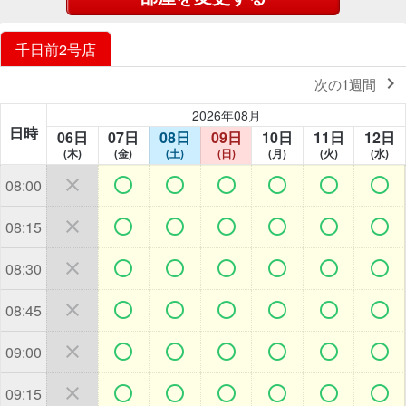
千日前2号店

次の1週間
2026年08月
日時
06日
07日
08日
09日
10日
11日
12日
(木)
(金)
(土)
(日)
(月)
(火)
(水)







08:00







08:15







08:30







08:45







09:00







09:15