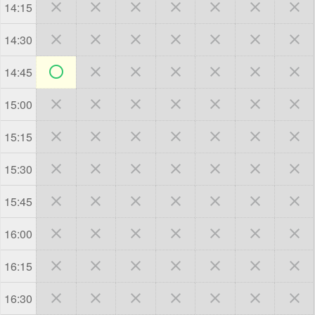







14:15







14:30







14:45







15:00







15:15







15:30







15:45







16:00







16:15







16:30