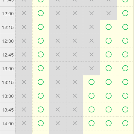







12:00







12:15







12:30







12:45







13:00







13:15







13:30







13:45







14:00