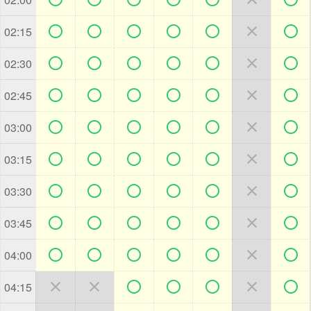







02:15







02:30







02:45







03:00







03:15







03:30







03:45







04:00







04:15