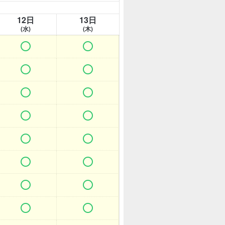
12日
13日
(水)
(木)















