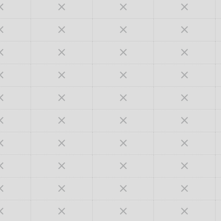







































