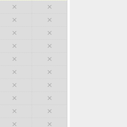



















