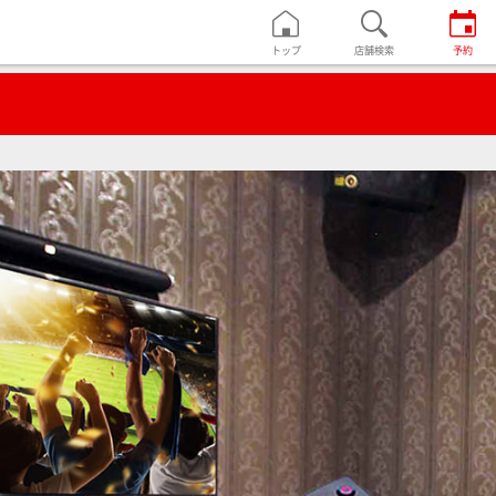
トップ
店舗検索
予約