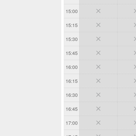

15:00

15:15

15:30

15:45

16:00

16:15

16:30

16:45

17:00