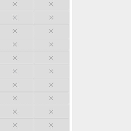



















