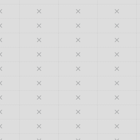



































