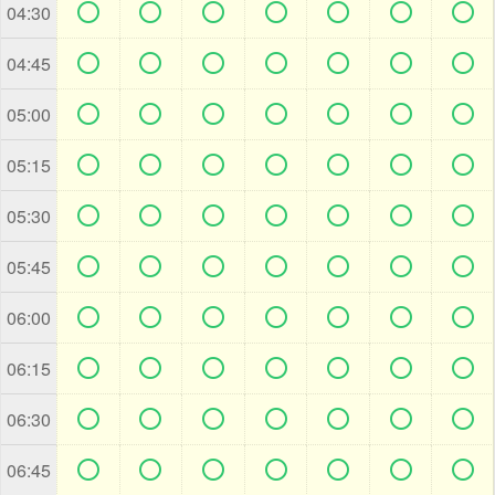







04:30







04:45







05:00







05:15







05:30







05:45







06:00







06:15







06:30







06:45