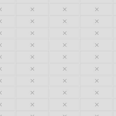



































