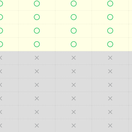







































