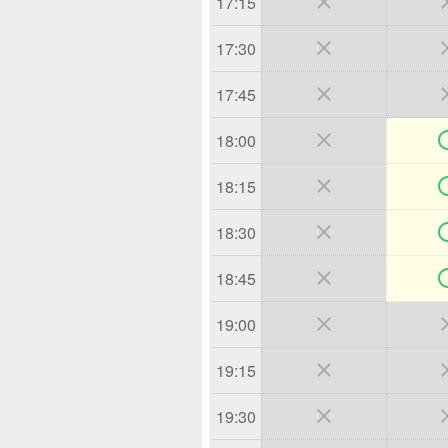

17:15

17:30

17:45

18:00

18:15

18:30

18:45

19:00

19:15

19:30