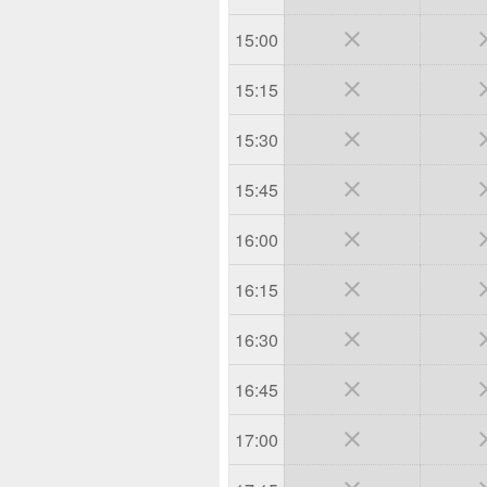

15:00

15:15

15:30

15:45

16:00

16:15

16:30

16:45

17:00