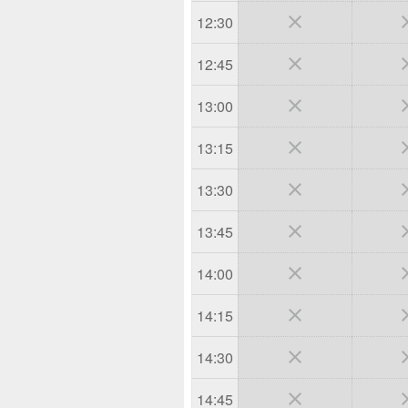

12:30

12:45

13:00

13:15

13:30

13:45

14:00

14:15

14:30

14:45