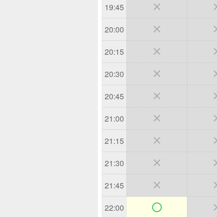

19:45

20:00

20:15

20:30

20:45

21:00

21:15

21:30

21:45

22:00