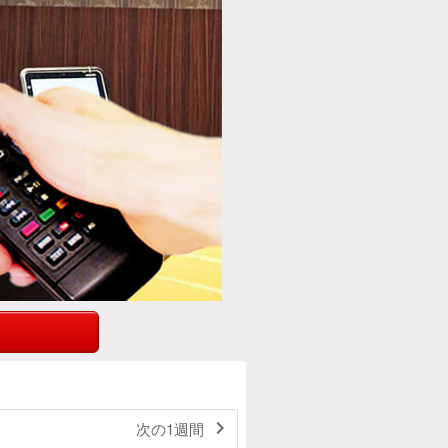

次の1週間