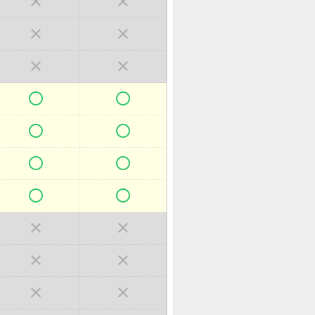



















