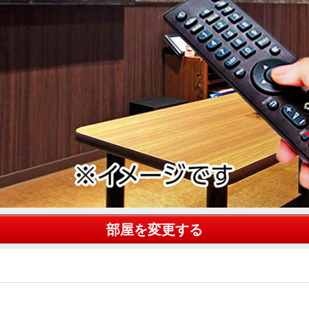
部屋を変更する