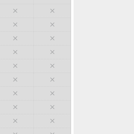

















