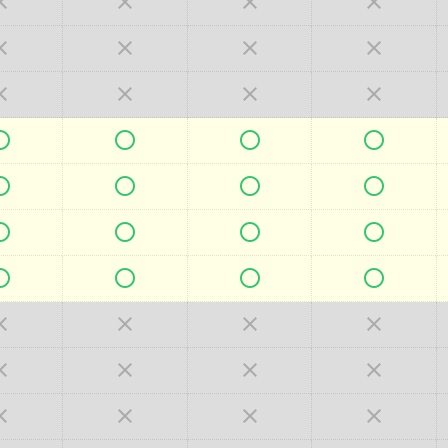







































