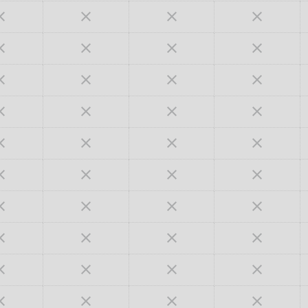







































