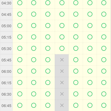







04:30







04:45







05:00







05:15







05:30







05:45







06:00







06:15







06:30







06:45