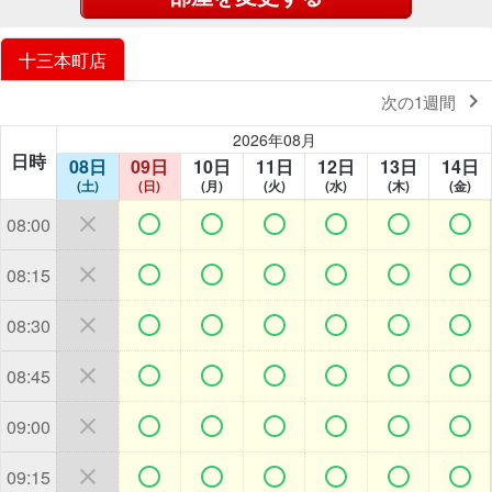
十三本町店

次の1週間
2026年08月
日時
08日
09日
10日
11日
12日
13日
14日
(土)
(日)
(月)
(火)
(水)
(木)
(金)







08:00







08:15







08:30







08:45







09:00







09:15