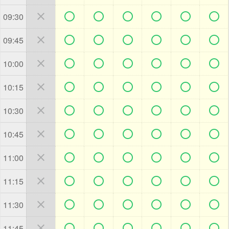







09:30







09:45







10:00







10:15







10:30







10:45







11:00







11:15







11:30







11:45