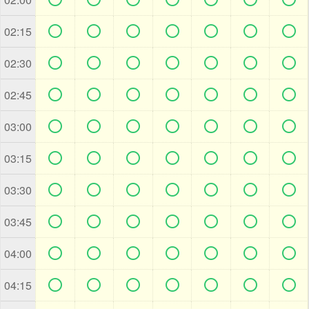







02:15







02:30







02:45







03:00







03:15







03:30







03:45







04:00







04:15