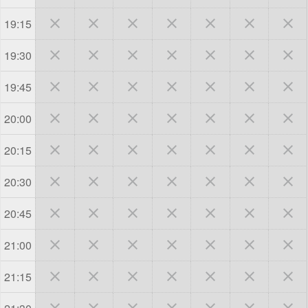







19:15







19:30







19:45







20:00







20:15







20:30







20:45







21:00







21:15






