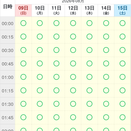
2026年08月
日時
09日
10日
11日
12日
13日
14日
15日
(日)
(月)
(火)
(水)
(木)
(金)
(土)







00:00







00:15







00:30







00:45







01:00







01:15







01:30







01:45







02:00