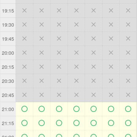







19:15







19:30







19:45







20:00







20:15







20:30







20:45







21:00







21:15






