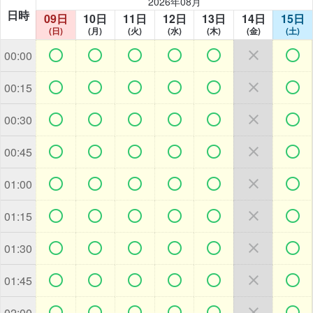
2026年08月
日時
09日
10日
11日
12日
13日
14日
15日
(日)
(月)
(火)
(水)
(木)
(金)
(土)







00:00







00:15







00:30







00:45







01:00







01:15







01:30







01:45







02:00