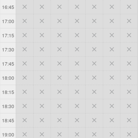







16:45







17:00







17:15







17:30







17:45







18:00







18:15







18:30







18:45







19:00