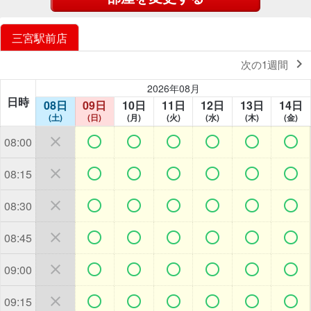
三宮駅前店

次の1週間
2026年08月
日時
08日
09日
10日
11日
12日
13日
14日
(土)
(日)
(月)
(火)
(水)
(木)
(金)







08:00







08:15







08:30







08:45







09:00







09:15