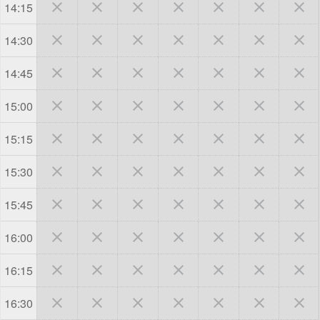







14:15







14:30







14:45







15:00







15:15







15:30







15:45







16:00







16:15







16:30