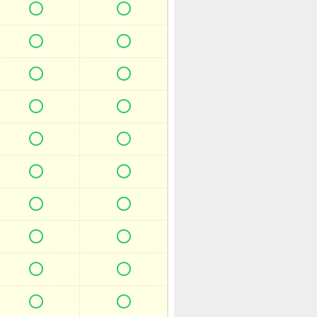



















