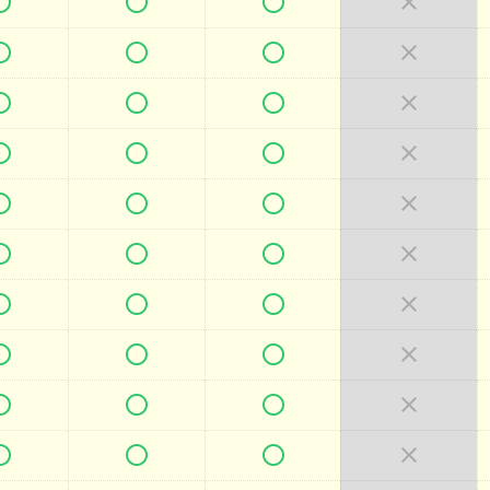







































