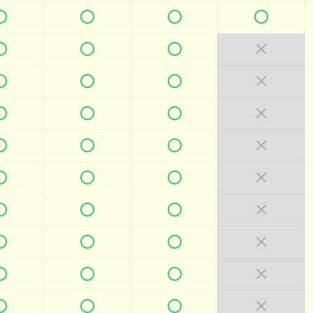







































