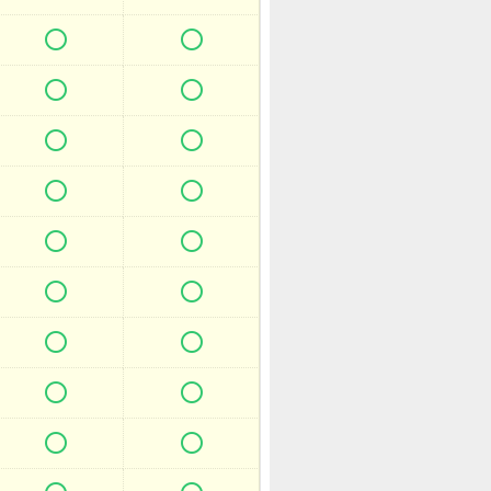

















