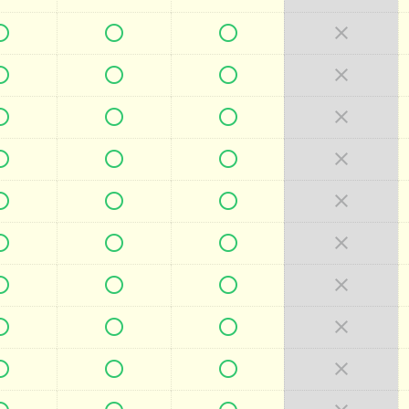



































