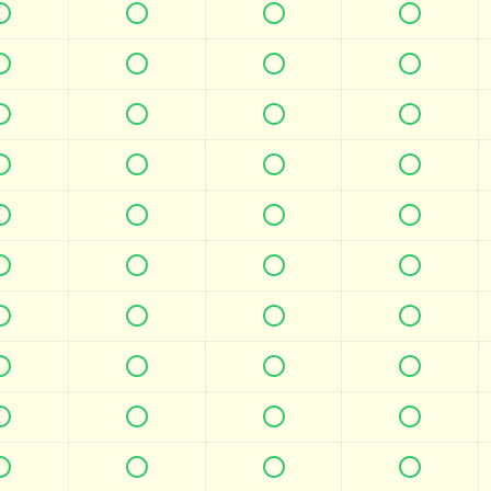







































