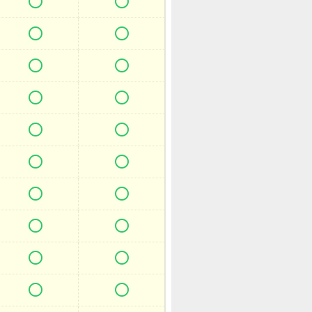



















