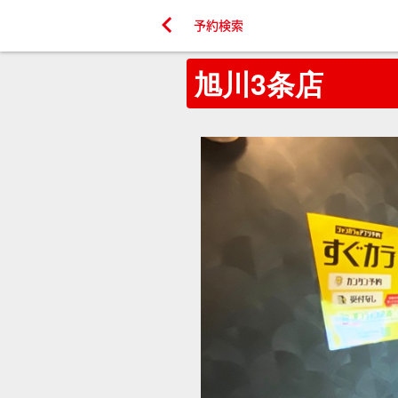

予約検索
旭川3条店