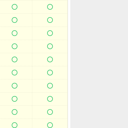



















