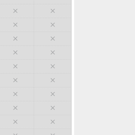

















