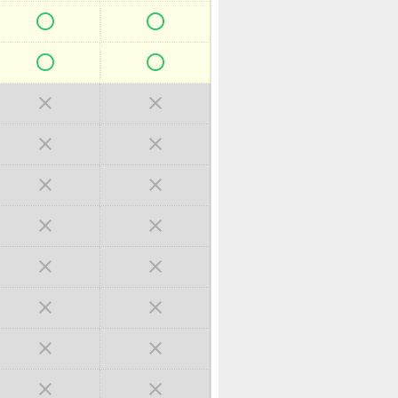



















