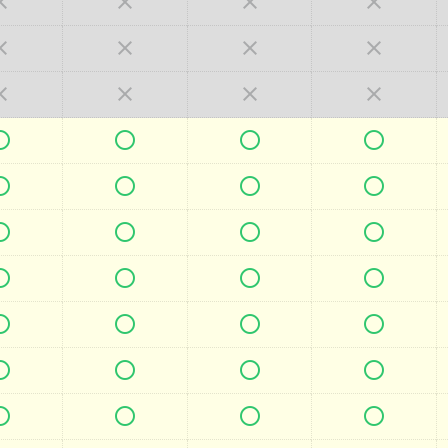







































