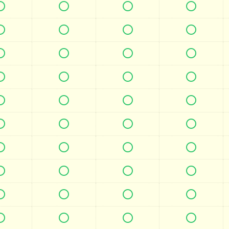







































