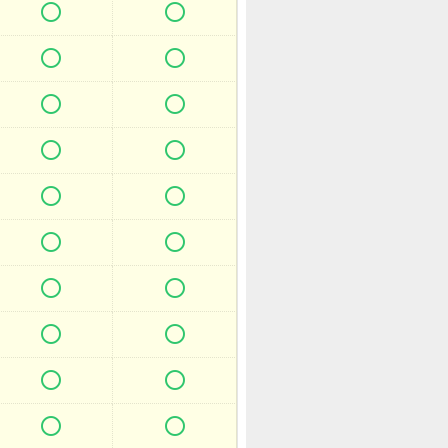



















