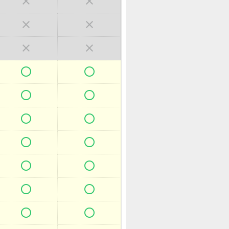



















