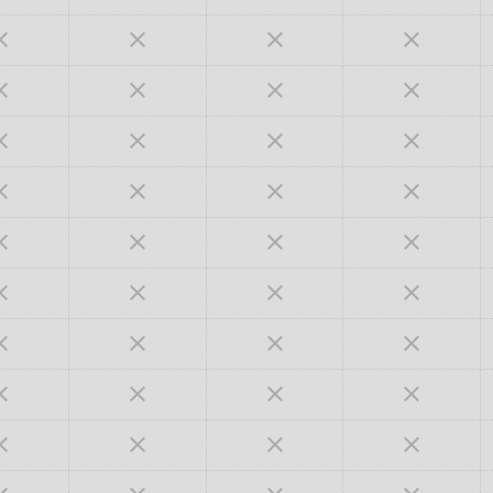



































