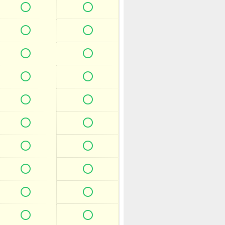



















