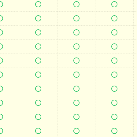







































