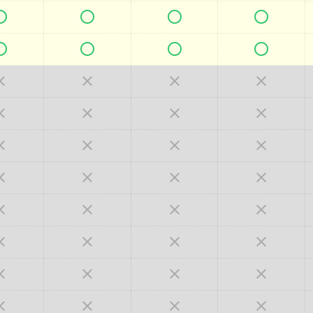







































