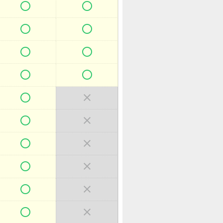



















