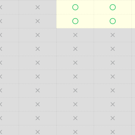







































