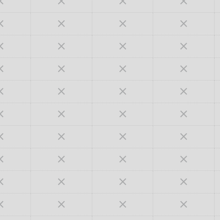







































