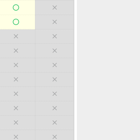



















