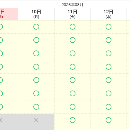
2026年08月
9日
10日
11日
12日
日)
(月)
(火)
(水)































