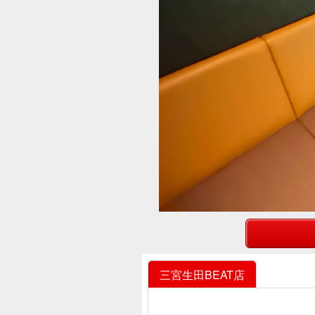
三宮生田BEAT店