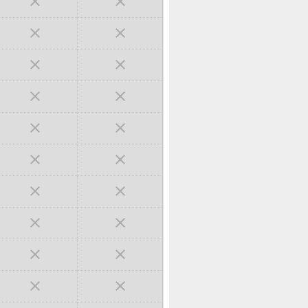



















