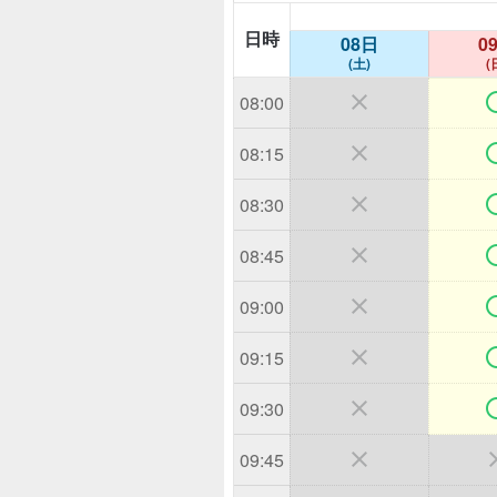
日時
08日
0
(土)
(

08:00

08:15

08:30

08:45

09:00

09:15

09:30

09:45