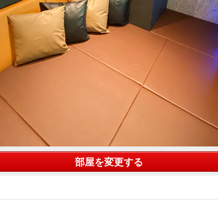
部屋を変更する