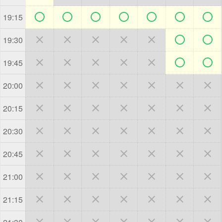







19:15







19:30







19:45







20:00







20:15







20:30







20:45







21:00







21:15






