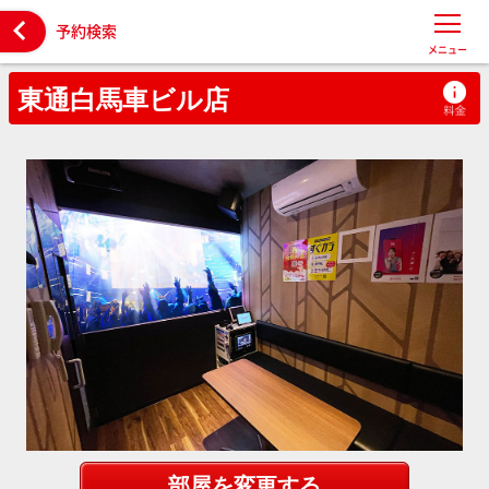

予約検索
メニュー
東通白馬車ビル店
部屋を変更する