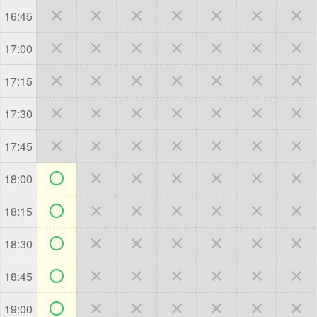







16:45







17:00







17:15







17:30







17:45







18:00







18:15







18:30







18:45







19:00