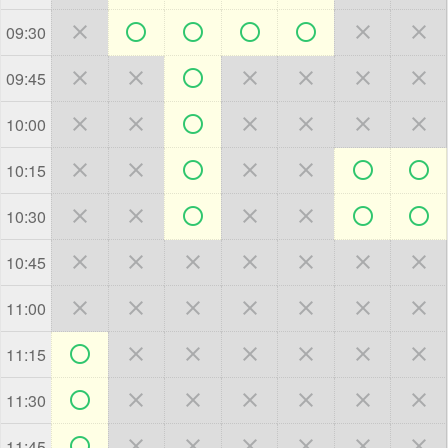







09:30







09:45







10:00







10:15







10:30







10:45







11:00







11:15







11:30







11:45