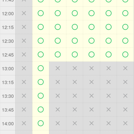







12:00







12:15







12:30







12:45







13:00







13:15







13:30







13:45







14:00