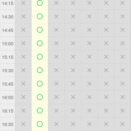







14:15







14:30







14:45







15:00







15:15







15:30







15:45







16:00







16:15







16:30