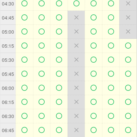







04:30







04:45







05:00







05:15







05:30







05:45







06:00







06:15







06:30







06:45