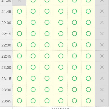
21:30







21:45







22:00







22:15







22:30







22:45







23:00







23:15







23:30







23:45