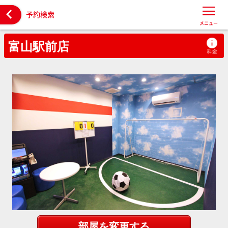

予約検索
メニュー
富山駅前店
部屋を変更する