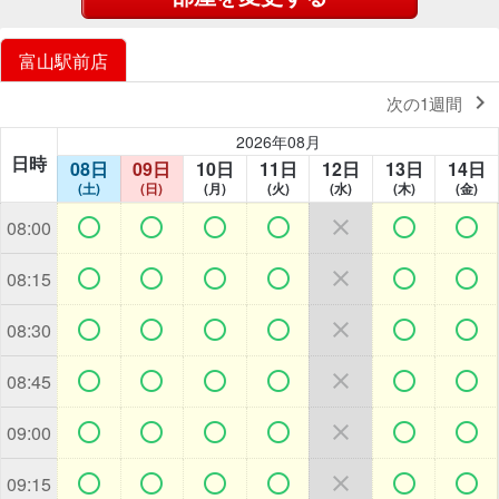
富山駅前店

次の1週間
2026年08月
日時
08日
09日
10日
11日
12日
13日
14日
(土)
(日)
(月)
(火)
(水)
(木)
(金)







08:00







08:15







08:30







08:45







09:00







09:15