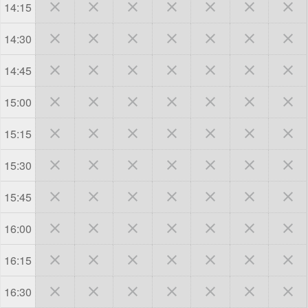







14:15







14:30







14:45







15:00







15:15







15:30







15:45







16:00







16:15







16:30