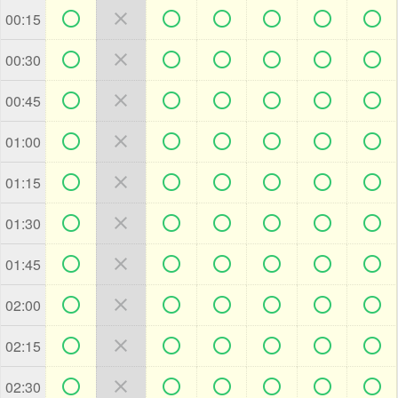







00:15







00:30







00:45







01:00







01:15







01:30







01:45







02:00







02:15







02:30