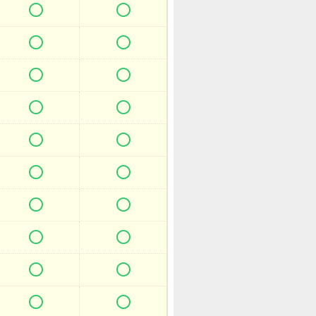



















