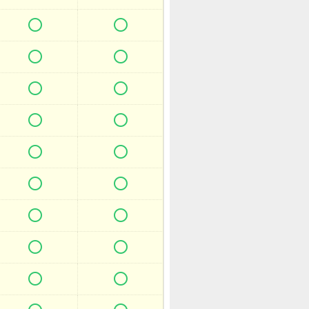

















