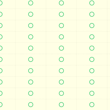







































