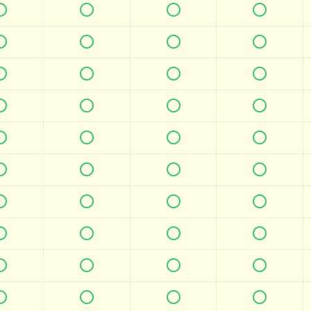







































