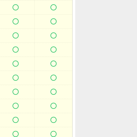



















