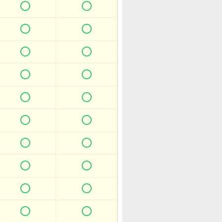



















