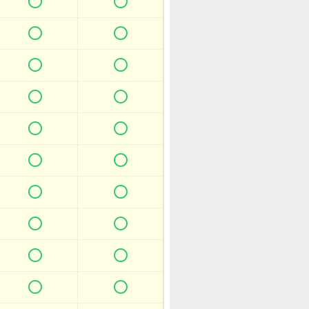



















