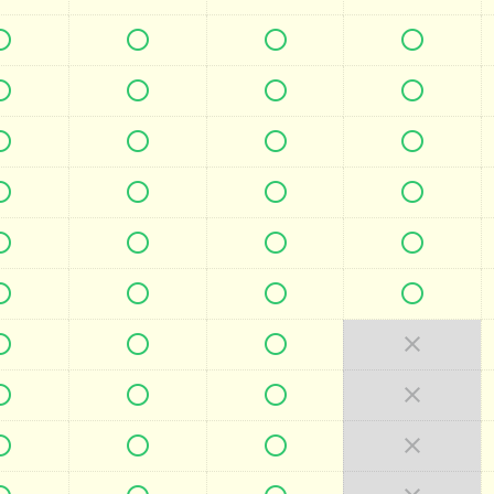



































