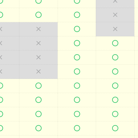







































